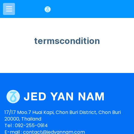
termscondition
17/17 Moo.7 Huai Kapi, Chon Buri District, Chon Buri
20000, Thailand
Tel : 092-255-0914
E-mail : contact@jedyannam.com